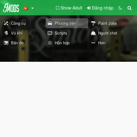
Show Adult
Đăng nhập
Công cụ
Phương tiện
Paint Jobs
Vũ khí
Scripts
Người chơi
Bản đồ
Hỗn hợp
Hơn