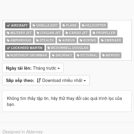
AIRCRAFT
VANILLA EDIT
PLANE
HELICOPTER
MILITARY JET
CIVILIAN JET
CARGO JET
PROPELLER
AMPHIBIOUS
STEALTH
AIRBUS
BOEING
EMBRAER
LOCKHEED MARTIN
MCDONNELL DOUGLAS
NORTHROP GRUMMAN
SIKORSKY
FICTIONAL
MENYOO
Ngày tải lên:
Tháng trước
Sắp xếp theo:
Download nhiều nhất
Không tìm thấy tập tin, hãy thử thay đổi các quá trình lọc của
bạn.
Designed in Alderney