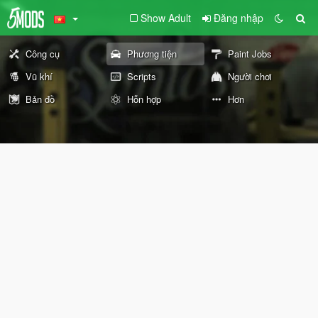
Show Adult
Đăng nhập
Công cụ
Phương tiện
Paint Jobs
Vũ khí
Scripts
Người chơi
Bản đồ
Hỗn hợp
Hơn