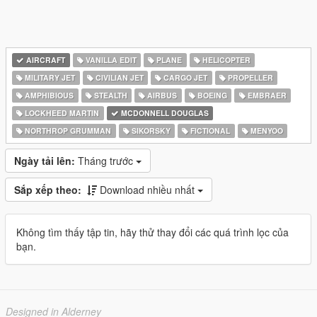
AIRCRAFT
VANILLA EDIT
PLANE
HELICOPTER
MILITARY JET
CIVILIAN JET
CARGO JET
PROPELLER
AMPHIBIOUS
STEALTH
AIRBUS
BOEING
EMBRAER
LOCKHEED MARTIN
MCDONNELL DOUGLAS
NORTHROP GRUMMAN
SIKORSKY
FICTIONAL
MENYOO
Ngày tải lên:
Tháng trước
Sắp xếp theo:
Download nhiều nhất
Không tìm thấy tập tin, hãy thử thay đổi các quá trình lọc của
bạn.
Designed in Alderney