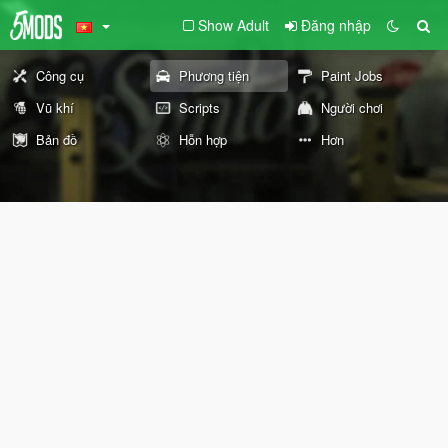
Show Adult
Đăng nhập
Công cụ
Phương tiện
Paint Jobs
Vũ khí
Scripts
Người chơi
Bản đồ
Hỗn hợp
Hơn