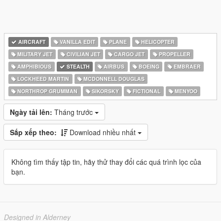
AIRCRAFT
VANILLA EDIT
PLANE
HELICOPTER
MILITARY JET
CIVILIAN JET
CARGO JET
PROPELLER
AMPHIBIOUS
STEALTH
AIRBUS
BOEING
EMBRAER
LOCKHEED MARTIN
MCDONNELL DOUGLAS
NORTHROP GRUMMAN
SIKORSKY
FICTIONAL
MENYOO
Ngày tải lên:
Tháng trước
Sắp xếp theo:
Download nhiều nhất
Không tìm thấy tập tin, hãy thử thay đổi các quá trình lọc của
bạn.
Designed in Alderney