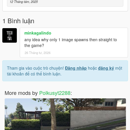
PL
12 Tháng tám, 2025
Otwórz Open IV i włącz edit mode
Otworz
1 Bình luận
mods\update\update.rpf\x64\data\cdimages\scaleform_fonted.r
pf
minkagalindo
any idea why only 1 image spawns then straight to
I upuść wszystko z folderu Images
the game?
26 Tháng tư, 2026
Teraz idź do mods\X64\audio\sfx\PROLOGUE.rpf
I upuść tam plik td_loading_music.oac z folderu Music
Tham gia vào cuộc trò chuyện!
Đăng nhập
hoặc
đăng ký
một
tài khoản để có thể bình luận.
to tyle.
More mods by
Polkusyt2288
: