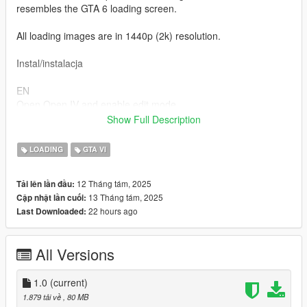
resembles the GTA 6 loading screen.
All loading images are in 1440p (2k) resolution.
Instal/instalacja
EN
Open Open IV and enable edit mode.
Show Full Description
Open
mods\update\update.rpf\x64\data\cdimages\scaleform_fonted.r
LOADING
GTA VI
pf
12 Tháng tám, 2025
Tải lên lần đầu:
And drop everything from the Images folder.
13 Tháng tám, 2025
Cập nhật lần cuối:
22 hours ago
Last Downloaded:
Now go to mods\X64\audio\sfx\PROLOGUE.rpf
And drop the file td_loading_music.oac from the Music folder
All Versions
there.
That's it.
1.0
(current)
1.879 tải về
, 80 MB