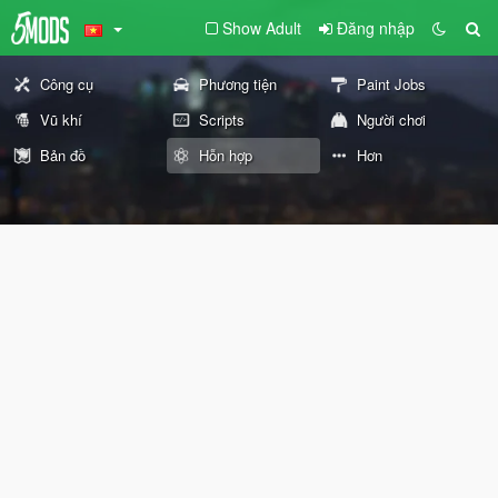
Show Adult
Đăng nhập
Công cụ
Phương tiện
Paint Jobs
Vũ khí
Scripts
Người chơi
Bản đồ
Hỗn hợp
Hơn